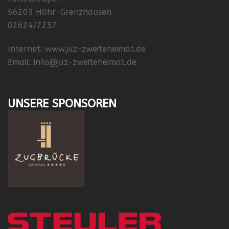
56203 Höhr-Grenzhausen
02624/7257
Internet:
www.juz-zweiteheimat.de
Email:
info@juz-zweiteheimat.de
UNSERE SPONSOREN