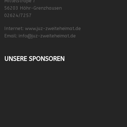
Mittelstraße 7
56203 Höhr-Grenzhausen
02624/7257
Internet:
www.juz-zweiteheimat.de
Email:
info@juz-zweiteheimat.de
UNSERE SPONSOREN